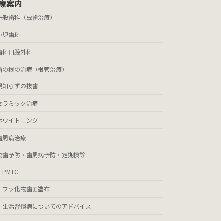
療案内
一般歯科（虫歯治療）
小児歯科
歯科口腔外科
歯の根の治療（根管治療）
親知らずの抜歯
セラミック治療
ホワイトニング
歯周病治療
虫歯予防・歯周病予防・定期検診
PMTC
フッ化物歯面塗布
生活習慣病についてのアドバイス