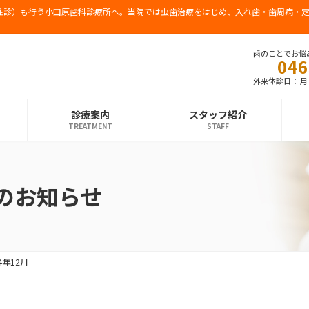
往診）も行う小田原歯科診療所へ。当院では虫歯治療をはじめ、入れ歯・歯周病・定
歯のことでお悩
046
外来休診日： 
診療案内
スタッフ紹介
TREATMENT
STAFF
のお知らせ
4年12月