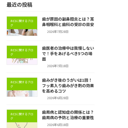
最近の投稿
歯が原因の副鼻腔炎とは？耳
お口に関するブロ
鼻咽喉科と歯科の受診の目安
グ
2026年7月28日
歯医者の治療中は我慢しない
お口に関するブロ
で！手をあげるべき5つの場
グ
面
2026年7月18日
歯みがき後のうがいは1回！
お口に関するブロ
フッ素入り歯みがき剤の効果
グ
を高めるコツ
2026年6月28日
歯周病と認知症の関係とは？
お口に関するブロ
歯周病の予防と治療の重要性
グ
2026年6月18日