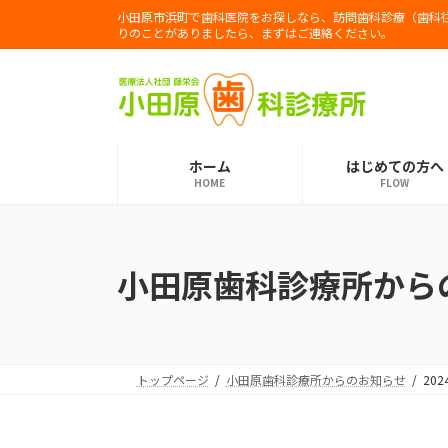
コ
ナ
小田原市浜町で歯科医院をお探しなら、訪問歯科診療（歯科
ン
ビ
りのことがありましたら、まずはご連絡ください。
テ
ゲ
ン
ー
ツ
シ
へ
ョ
ス
ン
ホーム
はじめての方へ
キ
に
HOME
FLOW
ッ
移
プ
動
小田原歯科診療所から
トップページ
小田原歯科診療所からのお知らせ
202